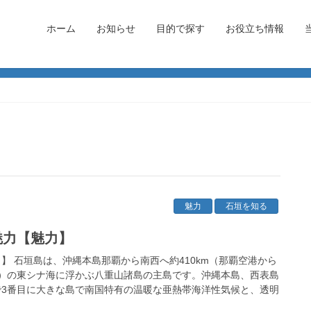
ホーム
お知らせ
目的で探す
お役立ち情報
魅力
石垣を知る
魅力【魅力】
】 石垣島は、沖縄本島那覇から南西へ約410km（那覇空港から
間）の東シナ海に浮かぶ八重山諸島の主島です。沖縄本島、西表島
で3番目に大きな島で南国特有の温暖な亜熱帯海洋性気候と、透明