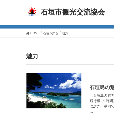
z
石垣市観光交流協会
HOME
石垣を知る
魅力
魅力
石垣島の
【石垣島の魅力
飛行機で1時
に次ぎ、県内
…