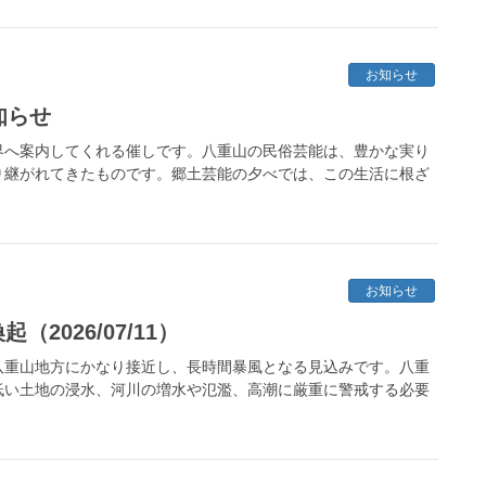
お知らせ
知らせ
界へ案内してくれる催しです。八重山の民俗芸能は、豊かな実り
り継がれてきたものです。郷土芸能の夕べでは、この生活に根ざ
お知らせ
2026/07/11）
八重山地方にかなり接近し、長時間暴風となる見込みです。八重
低い土地の浸水、河川の増水や氾濫、高潮に厳重に警戒する必要