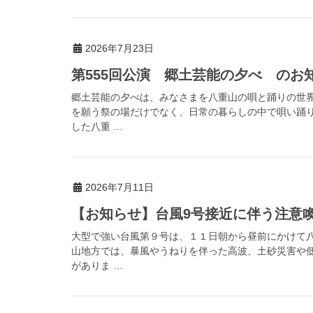
2026年7月23日
第555回公演 郷土芸能の夕べ のお
郷土芸能の夕べは、みなさまを八重山の唄と踊りの世
を願う祭の場だけでなく、日常の暮らしの中で唄い踊
した八重 …
2026年7月11日
【お知らせ】台風9号接近に伴う注意喚起（
大型で強い台風第９号は、１１日朝から昼前にかけて
山地方では、暴風やうねりを伴った高波、土砂災害や
がありま …