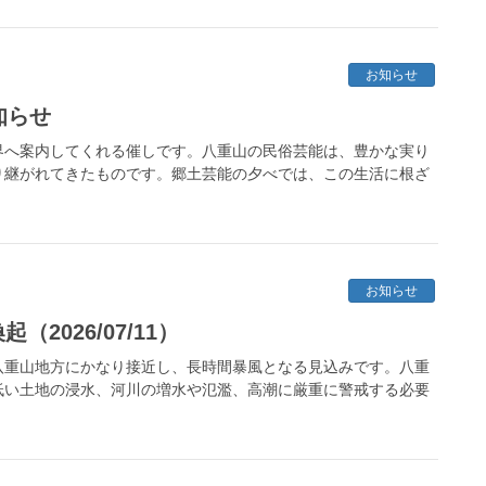
お知らせ
知らせ
界へ案内してくれる催しです。八重山の民俗芸能は、豊かな実り
り継がれてきたものです。郷土芸能の夕べでは、この生活に根ざ
お知らせ
2026/07/11）
八重山地方にかなり接近し、長時間暴風となる見込みです。八重
低い土地の浸水、河川の増水や氾濫、高潮に厳重に警戒する必要