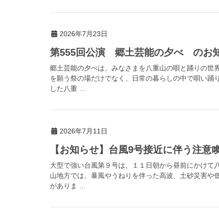
2026年7月23日
第555回公演 郷土芸能の夕べ のお
郷土芸能の夕べは、みなさまを八重山の唄と踊りの世
を願う祭の場だけでなく、日常の暮らしの中で唄い踊
した八重 …
2026年7月11日
【お知らせ】台風9号接近に伴う注意喚起（
大型で強い台風第９号は、１１日朝から昼前にかけて
山地方では、暴風やうねりを伴った高波、土砂災害や
がありま …