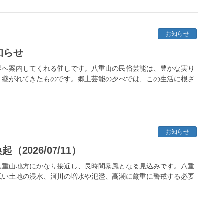
お知らせ
知らせ
界へ案内してくれる催しです。八重山の民俗芸能は、豊かな実り
り継がれてきたものです。郷土芸能の夕べでは、この生活に根ざ
お知らせ
2026/07/11）
八重山地方にかなり接近し、長時間暴風となる見込みです。八重
低い土地の浸水、河川の増水や氾濫、高潮に厳重に警戒する必要