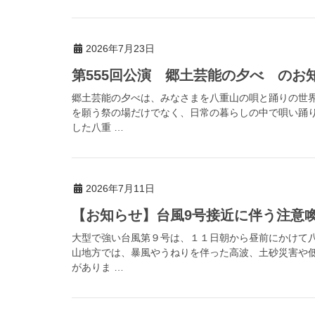
2026年7月23日
第555回公演 郷土芸能の夕べ のお
郷土芸能の夕べは、みなさまを八重山の唄と踊りの世
を願う祭の場だけでなく、日常の暮らしの中で唄い踊
した八重 …
2026年7月11日
【お知らせ】台風9号接近に伴う注意喚起（
大型で強い台風第９号は、１１日朝から昼前にかけて
山地方では、暴風やうねりを伴った高波、土砂災害や
がありま …