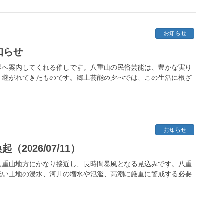
お知らせ
知らせ
界へ案内してくれる催しです。八重山の民俗芸能は、豊かな実り
り継がれてきたものです。郷土芸能の夕べでは、この生活に根ざ
お知らせ
2026/07/11）
八重山地方にかなり接近し、長時間暴風となる見込みです。八重
低い土地の浸水、河川の増水や氾濫、高潮に厳重に警戒する必要