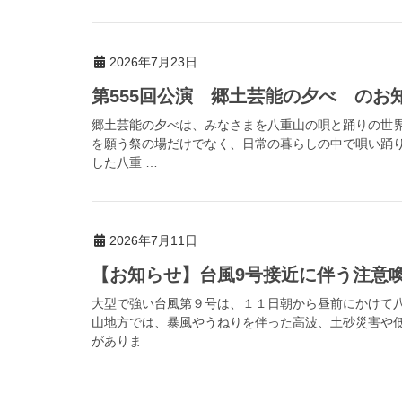
2026年7月23日
第555回公演 郷土芸能の夕べ のお
郷土芸能の夕べは、みなさまを八重山の唄と踊りの世
を願う祭の場だけでなく、日常の暮らしの中で唄い踊
した八重 …
2026年7月11日
【お知らせ】台風9号接近に伴う注意喚起（
大型で強い台風第９号は、１１日朝から昼前にかけて
山地方では、暴風やうねりを伴った高波、土砂災害や
がありま …