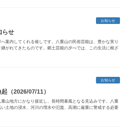
お知らせ
知らせ
界へ案内してくれる催しです。八重山の民俗芸能は、豊かな実り
り継がれてきたものです。郷土芸能の夕べでは、この生活に根ざ
お知らせ
2026/07/11）
八重山地方にかなり接近し、長時間暴風となる見込みです。八重
低い土地の浸水、河川の増水や氾濫、高潮に厳重に警戒する必要