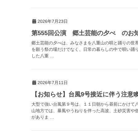
2026年7月23日
第555回公演 郷土芸能の夕べ のお
郷土芸能の夕べは、みなさまを八重山の唄と踊りの世
を願う祭の場だけでなく、日常の暮らしの中で唄い踊
した八重 …
2026年7月11日
【お知らせ】台風9号接近に伴う注意喚起（
大型で強い台風第９号は、１１日朝から昼前にかけて
山地方では、暴風やうねりを伴った高波、土砂災害や
がありま …