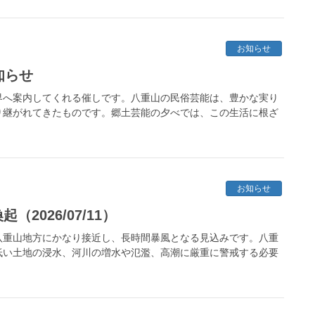
お知らせ
知らせ
界へ案内してくれる催しです。八重山の民俗芸能は、豊かな実り
り継がれてきたものです。郷土芸能の夕べでは、この生活に根ざ
お知らせ
2026/07/11）
八重山地方にかなり接近し、長時間暴風となる見込みです。八重
低い土地の浸水、河川の増水や氾濫、高潮に厳重に警戒する必要