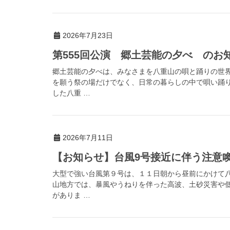
2026年7月23日
第555回公演 郷土芸能の夕べ のお
郷土芸能の夕べは、みなさまを八重山の唄と踊りの世
を願う祭の場だけでなく、日常の暮らしの中で唄い踊
した八重 …
2026年7月11日
【お知らせ】台風9号接近に伴う注意喚起（
大型で強い台風第９号は、１１日朝から昼前にかけて
山地方では、暴風やうねりを伴った高波、土砂災害や
がありま …