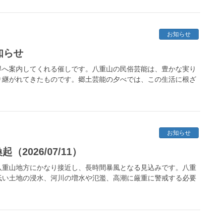
お知らせ
知らせ
界へ案内してくれる催しです。八重山の民俗芸能は、豊かな実り
り継がれてきたものです。郷土芸能の夕べでは、この生活に根ざ
お知らせ
2026/07/11）
八重山地方にかなり接近し、長時間暴風となる見込みです。八重
低い土地の浸水、河川の増水や氾濫、高潮に厳重に警戒する必要