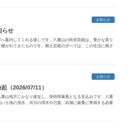
お知らせ
知らせ
界へ案内してくれる催しです。八重山の民俗芸能は、豊かな実り
り継がれてきたものです。郷土芸能の夕べでは、この生活に根ざ
お知らせ
2026/07/11）
八重山地方にかなり接近し、長時間暴風となる見込みです。八重
低い土地の浸水、河川の増水や氾濫、高潮に厳重に警戒する必要