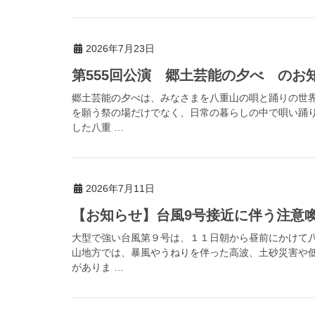
2026年7月23日
第555回公演 郷土芸能の夕べ のお
郷土芸能の夕べは、みなさまを八重山の唄と踊りの世
を願う祭の場だけでなく、日常の暮らしの中で唄い踊
した八重 …
2026年7月11日
【お知らせ】台風9号接近に伴う注意喚起（
大型で強い台風第９号は、１１日朝から昼前にかけて
山地方では、暴風やうねりを伴った高波、土砂災害や
がありま …