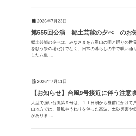
2026年7月23日
第555回公演 郷土芸能の夕べ のお
郷土芸能の夕べは、みなさまを八重山の唄と踊りの世
を願う祭の場だけでなく、日常の暮らしの中で唄い踊
した八重 …
2026年7月11日
【お知らせ】台風9号接近に伴う注意喚起（
大型で強い台風第９号は、１１日朝から昼前にかけて
山地方では、暴風やうねりを伴った高波、土砂災害や
がありま …