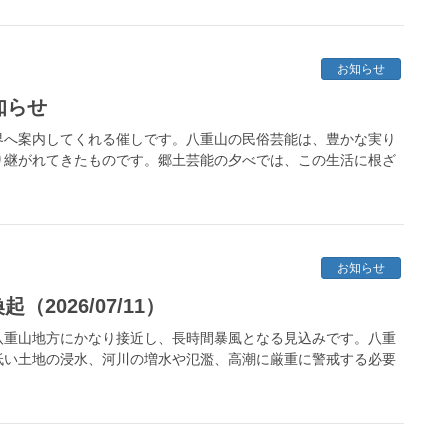
お知らせ
知らせ
界へ案内してくれる催しです。八重山の民俗芸能は、豊かな実り
り継がれてきたものです。郷土芸能の夕べでは、この生活に根ざ
お知らせ
2026/07/11）
八重山地方にかなり接近し、長時間暴風となる見込みです。八重
低い土地の浸水、河川の増水や氾濫、高潮に厳重に警戒する必要