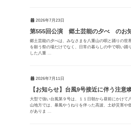
2026年7月23日
第555回公演 郷土芸能の夕べ のお
郷土芸能の夕べは、みなさまを八重山の唄と踊りの世
を願う祭の場だけでなく、日常の暮らしの中で唄い踊
した八重 …
2026年7月11日
【お知らせ】台風9号接近に伴う注意喚起（
大型で強い台風第９号は、１１日朝から昼前にかけて
山地方では、暴風やうねりを伴った高波、土砂災害や
がありま …