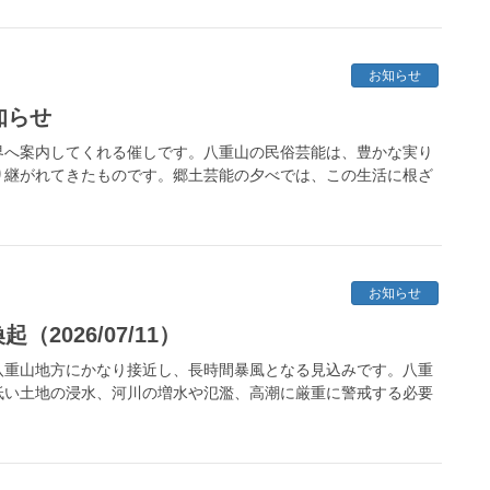
お知らせ
知らせ
界へ案内してくれる催しです。八重山の民俗芸能は、豊かな実り
り継がれてきたものです。郷土芸能の夕べでは、この生活に根ざ
お知らせ
2026/07/11）
八重山地方にかなり接近し、長時間暴風となる見込みです。八重
低い土地の浸水、河川の増水や氾濫、高潮に厳重に警戒する必要