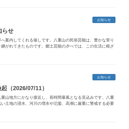
お知らせ
知らせ
界へ案内してくれる催しです。八重山の民俗芸能は、豊かな実り
り継がれてきたものです。郷土芸能の夕べでは、この生活に根ざ
お知らせ
2026/07/11）
八重山地方にかなり接近し、長時間暴風となる見込みです。八重
低い土地の浸水、河川の増水や氾濫、高潮に厳重に警戒する必要