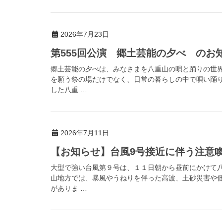
2026年7月23日
第555回公演 郷土芸能の夕べ のお
郷土芸能の夕べは、みなさまを八重山の唄と踊りの世
を願う祭の場だけでなく、日常の暮らしの中で唄い踊
した八重 …
2026年7月11日
【お知らせ】台風9号接近に伴う注意喚起（
大型で強い台風第９号は、１１日朝から昼前にかけて
山地方では、暴風やうねりを伴った高波、土砂災害や
がありま …