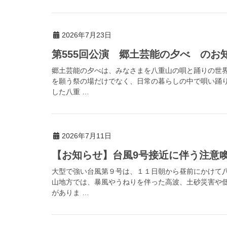
2026年7月23日
第555回公演 郷土芸能の夕べ のお
郷土芸能の夕べは、みなさまを八重山の唄と踊りの世
を願う祭の場だけでなく、日常の暮らしの中で唄い踊
した八重 …
2026年7月11日
【お知らせ】台風9号接近に伴う注意喚起（
大型で強い台風第９号は、１１日朝から昼前にかけて
山地方では、暴風やうねりを伴った高波、土砂災害や
がありま …