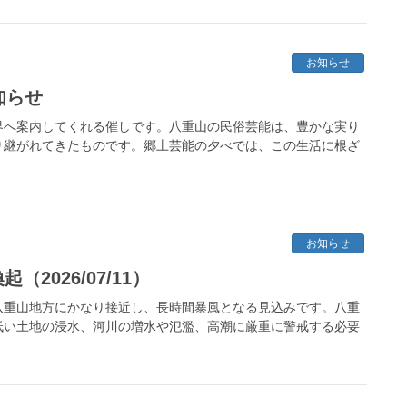
お知らせ
知らせ
界へ案内してくれる催しです。八重山の民俗芸能は、豊かな実り
り継がれてきたものです。郷土芸能の夕べでは、この生活に根ざ
お知らせ
2026/07/11）
八重山地方にかなり接近し、長時間暴風となる見込みです。八重
低い土地の浸水、河川の増水や氾濫、高潮に厳重に警戒する必要