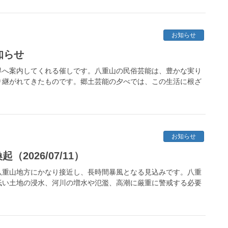
お知らせ
知らせ
界へ案内してくれる催しです。八重山の民俗芸能は、豊かな実り
り継がれてきたものです。郷土芸能の夕べでは、この生活に根ざ
お知らせ
2026/07/11）
八重山地方にかなり接近し、長時間暴風となる見込みです。八重
低い土地の浸水、河川の増水や氾濫、高潮に厳重に警戒する必要