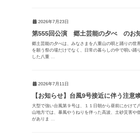
2026年7月23日
第555回公演 郷土芸能の夕べ のお
郷土芸能の夕べは、みなさまを八重山の唄と踊りの世
を願う祭の場だけでなく、日常の暮らしの中で唄い踊
した八重 …
2026年7月11日
【お知らせ】台風9号接近に伴う注意喚起（
大型で強い台風第９号は、１１日朝から昼前にかけて
山地方では、暴風やうねりを伴った高波、土砂災害や
がありま …