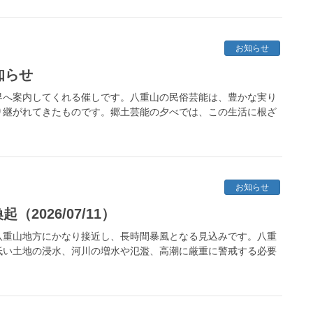
お知らせ
知らせ
界へ案内してくれる催しです。八重山の民俗芸能は、豊かな実り
り継がれてきたものです。郷土芸能の夕べでは、この生活に根ざ
お知らせ
2026/07/11）
八重山地方にかなり接近し、長時間暴風となる見込みです。八重
低い土地の浸水、河川の増水や氾濫、高潮に厳重に警戒する必要