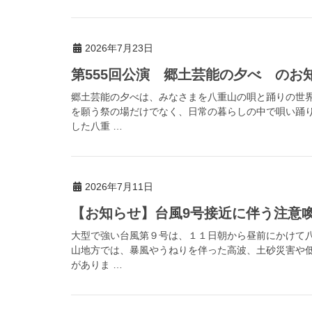
2026年7月23日
第555回公演 郷土芸能の夕べ のお
郷土芸能の夕べは、みなさまを八重山の唄と踊りの世
を願う祭の場だけでなく、日常の暮らしの中で唄い踊
した八重 …
2026年7月11日
【お知らせ】台風9号接近に伴う注意喚起（
大型で強い台風第９号は、１１日朝から昼前にかけて
山地方では、暴風やうねりを伴った高波、土砂災害や
がありま …