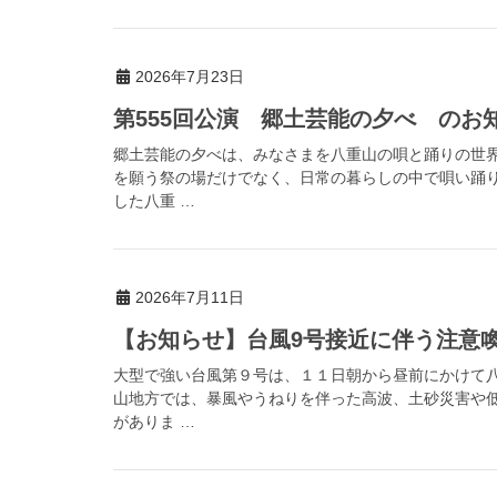
2026年7月23日
第555回公演 郷土芸能の夕べ のお
郷土芸能の夕べは、みなさまを八重山の唄と踊りの世
を願う祭の場だけでなく、日常の暮らしの中で唄い踊
した八重 …
2026年7月11日
【お知らせ】台風9号接近に伴う注意喚起（
大型で強い台風第９号は、１１日朝から昼前にかけて
山地方では、暴風やうねりを伴った高波、土砂災害や
がありま …