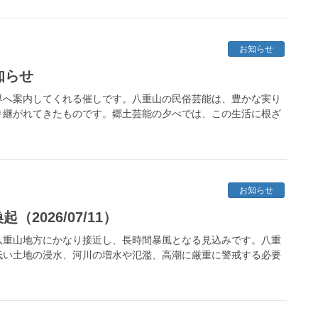
お知らせ
知らせ
界へ案内してくれる催しです。八重山の民俗芸能は、豊かな実り
り継がれてきたものです。郷土芸能の夕べでは、この生活に根ざ
お知らせ
2026/07/11）
八重山地方にかなり接近し、長時間暴風となる見込みです。八重
低い土地の浸水、河川の増水や氾濫、高潮に厳重に警戒する必要