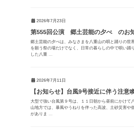
2026年7月23日
第555回公演 郷土芸能の夕べ のお
郷土芸能の夕べは、みなさまを八重山の唄と踊りの世
を願う祭の場だけでなく、日常の暮らしの中で唄い踊
した八重 …
2026年7月11日
【お知らせ】台風9号接近に伴う注意喚起（
大型で強い台風第９号は、１１日朝から昼前にかけて
山地方では、暴風やうねりを伴った高波、土砂災害や
がありま …