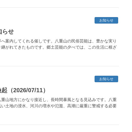
お知らせ
知らせ
界へ案内してくれる催しです。八重山の民俗芸能は、豊かな実り
り継がれてきたものです。郷土芸能の夕べでは、この生活に根ざ
お知らせ
2026/07/11）
八重山地方にかなり接近し、長時間暴風となる見込みです。八重
低い土地の浸水、河川の増水や氾濫、高潮に厳重に警戒する必要