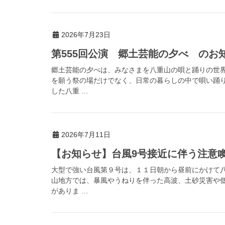
2026年7月23日
第555回公演 郷土芸能の夕べ のお
郷土芸能の夕べは、みなさまを八重山の唄と踊りの世
を願う祭の場だけでなく、日常の暮らしの中で唄い踊
した八重 …
2026年7月11日
【お知らせ】台風9号接近に伴う注意喚起（
大型で強い台風第９号は、１１日朝から昼前にかけて
山地方では、暴風やうねりを伴った高波、土砂災害や
がありま …