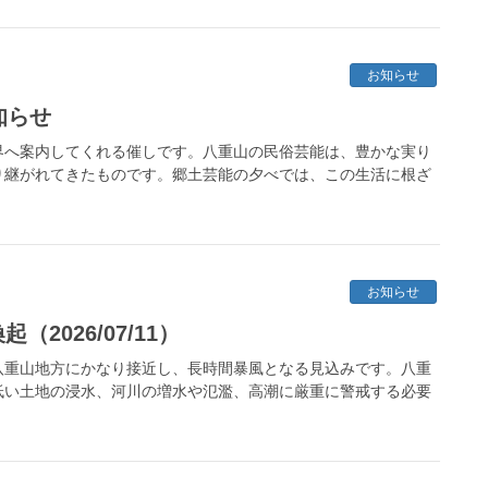
お知らせ
知らせ
界へ案内してくれる催しです。八重山の民俗芸能は、豊かな実り
り継がれてきたものです。郷土芸能の夕べでは、この生活に根ざ
お知らせ
2026/07/11）
八重山地方にかなり接近し、長時間暴風となる見込みです。八重
低い土地の浸水、河川の増水や氾濫、高潮に厳重に警戒する必要