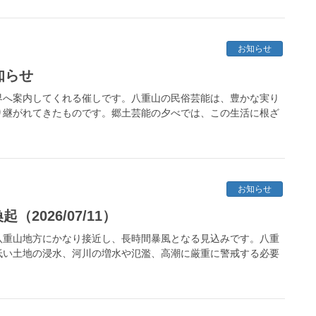
お知らせ
知らせ
界へ案内してくれる催しです。八重山の民俗芸能は、豊かな実り
り継がれてきたものです。郷土芸能の夕べでは、この生活に根ざ
お知らせ
2026/07/11）
八重山地方にかなり接近し、長時間暴風となる見込みです。八重
低い土地の浸水、河川の増水や氾濫、高潮に厳重に警戒する必要