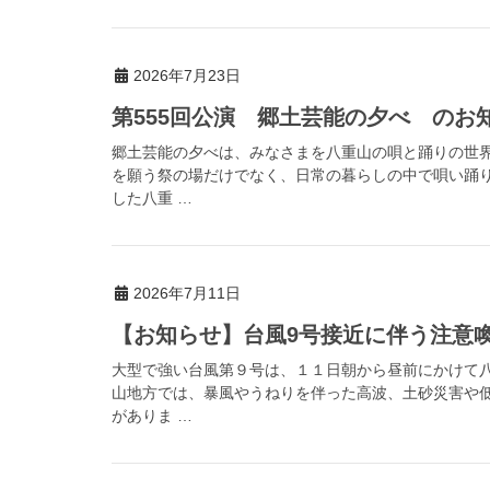
2026年7月23日
第555回公演 郷土芸能の夕べ のお
郷土芸能の夕べは、みなさまを八重山の唄と踊りの世
を願う祭の場だけでなく、日常の暮らしの中で唄い踊
した八重 …
2026年7月11日
【お知らせ】台風9号接近に伴う注意喚起（
大型で強い台風第９号は、１１日朝から昼前にかけて
山地方では、暴風やうねりを伴った高波、土砂災害や
がありま …