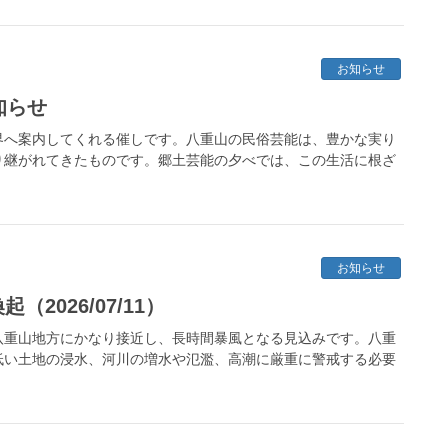
お知らせ
知らせ
界へ案内してくれる催しです。八重山の民俗芸能は、豊かな実り
り継がれてきたものです。郷土芸能の夕べでは、この生活に根ざ
お知らせ
2026/07/11）
八重山地方にかなり接近し、長時間暴風となる見込みです。八重
低い土地の浸水、河川の増水や氾濫、高潮に厳重に警戒する必要