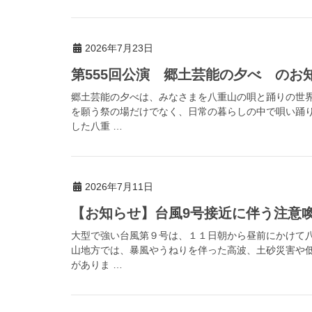
2026年7月23日
第555回公演 郷土芸能の夕べ のお
郷土芸能の夕べは、みなさまを八重山の唄と踊りの世
を願う祭の場だけでなく、日常の暮らしの中で唄い踊
した八重 …
2026年7月11日
【お知らせ】台風9号接近に伴う注意喚起（
大型で強い台風第９号は、１１日朝から昼前にかけて
山地方では、暴風やうねりを伴った高波、土砂災害や
がありま …