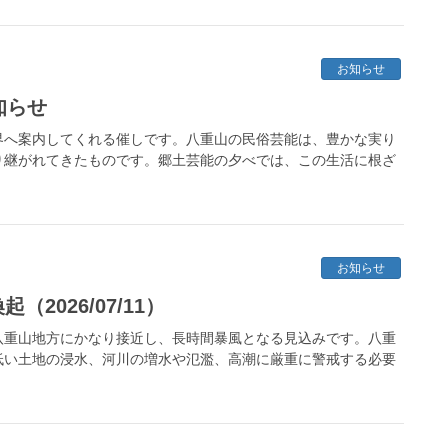
お知らせ
知らせ
界へ案内してくれる催しです。八重山の民俗芸能は、豊かな実り
り継がれてきたものです。郷土芸能の夕べでは、この生活に根ざ
お知らせ
2026/07/11）
八重山地方にかなり接近し、長時間暴風となる見込みです。八重
低い土地の浸水、河川の増水や氾濫、高潮に厳重に警戒する必要