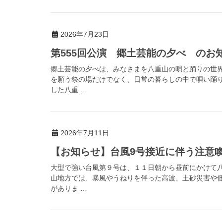
2026年7月23日
第555回公演 郷土芸能の夕べ のお
郷土芸能の夕べは、みなさまを八重山の唄と踊りの世
を願う祭の場だけでなく、日常の暮らしの中で唄い踊
した八重 …
2026年7月11日
【お知らせ】台風9号接近に伴う注意喚起（
大型で強い台風第９号は、１１日朝から昼前にかけて
山地方では、暴風やうねりを伴った高波、土砂災害や
がありま …