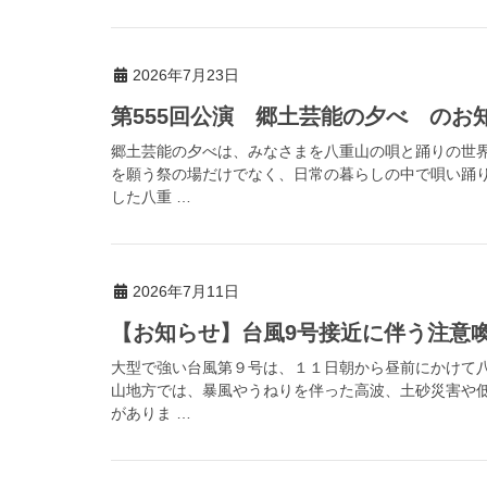
2026年7月23日
第555回公演 郷土芸能の夕べ のお
郷土芸能の夕べは、みなさまを八重山の唄と踊りの世
を願う祭の場だけでなく、日常の暮らしの中で唄い踊
した八重 …
2026年7月11日
【お知らせ】台風9号接近に伴う注意喚起（
大型で強い台風第９号は、１１日朝から昼前にかけて
山地方では、暴風やうねりを伴った高波、土砂災害や
がありま …