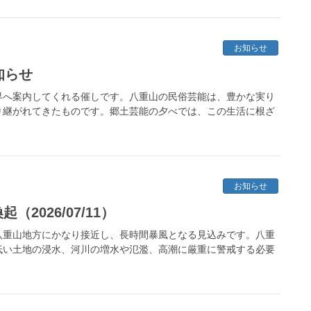
お知らせ
知らせ
界へ案内してくれる催しです。八重山の民俗芸能は、豊かな実り
り継がれてきたものです。郷土芸能の夕べでは、この生活に根ざ
お知らせ
2026/07/11）
八重山地方にかなり接近し、長時間暴風となる見込みです。八重
低い土地の浸水、河川の増水や氾濫、高潮に厳重に警戒する必要