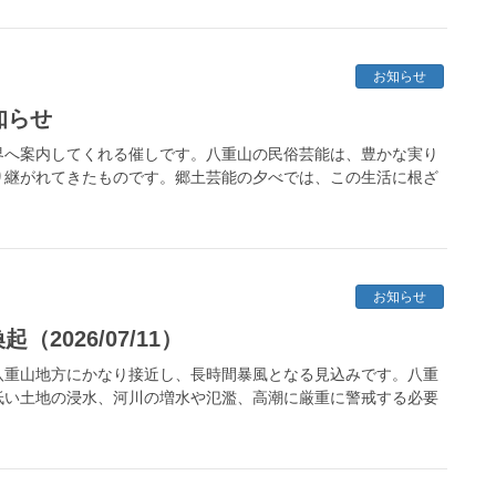
お知らせ
知らせ
界へ案内してくれる催しです。八重山の民俗芸能は、豊かな実り
り継がれてきたものです。郷土芸能の夕べでは、この生活に根ざ
お知らせ
2026/07/11）
八重山地方にかなり接近し、長時間暴風となる見込みです。八重
低い土地の浸水、河川の増水や氾濫、高潮に厳重に警戒する必要