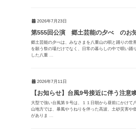
2026年7月23日
第555回公演 郷土芸能の夕べ のお
郷土芸能の夕べは、みなさまを八重山の唄と踊りの世
を願う祭の場だけでなく、日常の暮らしの中で唄い踊
した八重 …
2026年7月11日
【お知らせ】台風9号接近に伴う注意喚起（
大型で強い台風第９号は、１１日朝から昼前にかけて
山地方では、暴風やうねりを伴った高波、土砂災害や
がありま …