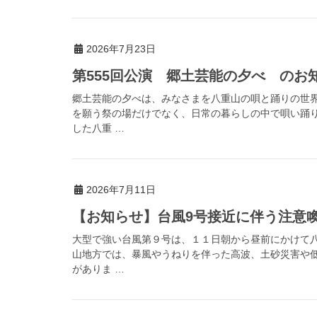
2026年7月23日
第555回公演 郷土芸能の夕べ のお
郷土芸能の夕べは、みなさまを八重山の唄と踊りの世
を願う祭の場だけでなく、日常の暮らしの中で唄い踊
した八重 …
2026年7月11日
【お知らせ】台風9号接近に伴う注意喚起（
大型で強い台風第９号は、１１日朝から昼前にかけて
山地方では、暴風やうねりを伴った高波、土砂災害や
がありま …