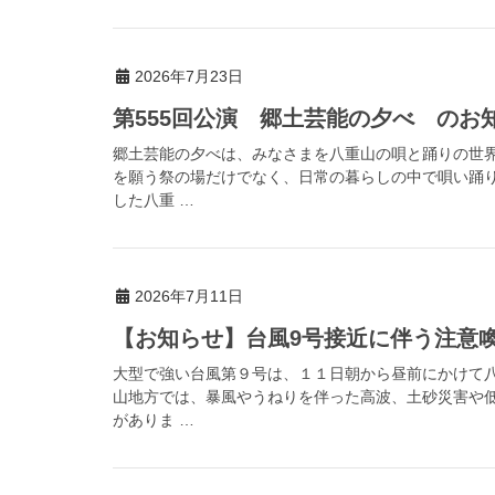
2026年7月23日
第555回公演 郷土芸能の夕べ のお
郷土芸能の夕べは、みなさまを八重山の唄と踊りの世
を願う祭の場だけでなく、日常の暮らしの中で唄い踊
した八重 …
2026年7月11日
【お知らせ】台風9号接近に伴う注意喚起（
大型で強い台風第９号は、１１日朝から昼前にかけて
山地方では、暴風やうねりを伴った高波、土砂災害や
がありま …