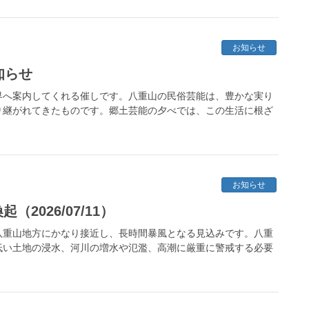
お知らせ
知らせ
界へ案内してくれる催しです。八重山の民俗芸能は、豊かな実り
り継がれてきたものです。郷土芸能の夕べでは、この生活に根ざ
お知らせ
2026/07/11）
八重山地方にかなり接近し、長時間暴風となる見込みです。八重
低い土地の浸水、河川の増水や氾濫、高潮に厳重に警戒する必要