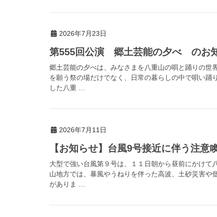
2026年7月23日
第555回公演 郷土芸能の夕べ のお
郷土芸能の夕べは、みなさまを八重山の唄と踊りの世
を願う祭の場だけでなく、日常の暮らしの中で唄い踊
した八重 …
2026年7月11日
【お知らせ】台風9号接近に伴う注意喚起（
大型で強い台風第９号は、１１日朝から昼前にかけて
山地方では、暴風やうねりを伴った高波、土砂災害や
がありま …