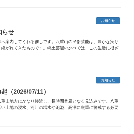
お知らせ
知らせ
界へ案内してくれる催しです。八重山の民俗芸能は、豊かな実り
り継がれてきたものです。郷土芸能の夕べでは、この生活に根ざ
お知らせ
2026/07/11）
八重山地方にかなり接近し、長時間暴風となる見込みです。八重
低い土地の浸水、河川の増水や氾濫、高潮に厳重に警戒する必要